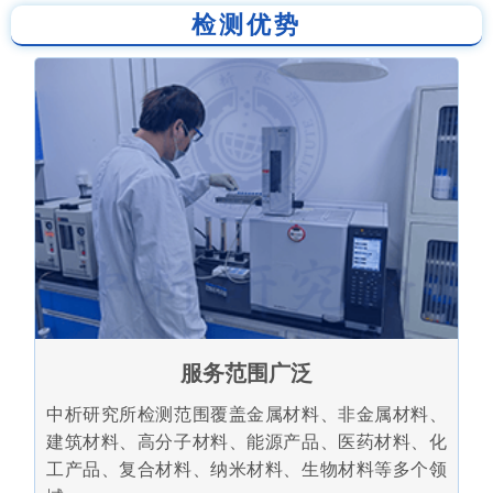
检测优势
服务范围广泛
中析研究所检测范围覆盖金属材料、非金属材料、
建筑材料、高分子材料、能源产品、医药材料、化
工产品、复合材料、纳米材料、生物材料等多个领