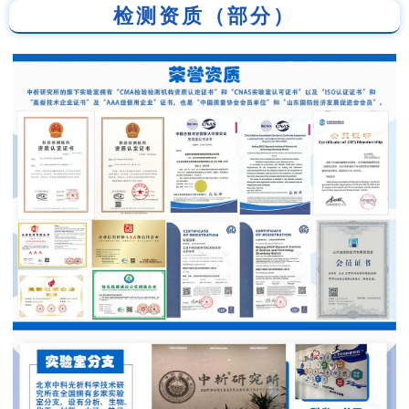
检测资质（部分）