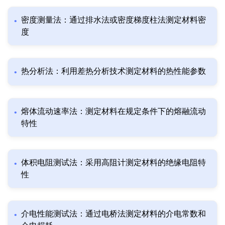
密度测量法：通过排水法或密度梯度柱法测定材料密
度
热分析法：利用差热分析技术测定材料的热性能参数
熔体流动速率法：测定材料在规定条件下的熔融流动
特性
体积电阻测试法：采用高阻计测定材料的绝缘电阻特
性
介电性能测试法：通过电桥法测定材料的介电常数和