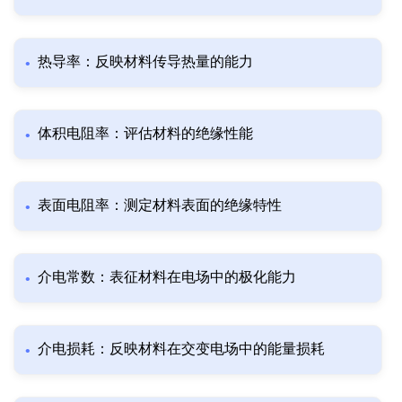
热导率：反映材料传导热量的能力
体积电阻率：评估材料的绝缘性能
表面电阻率：测定材料表面的绝缘特性
介电常数：表征材料在电场中的极化能力
介电损耗：反映材料在交变电场中的能量损耗