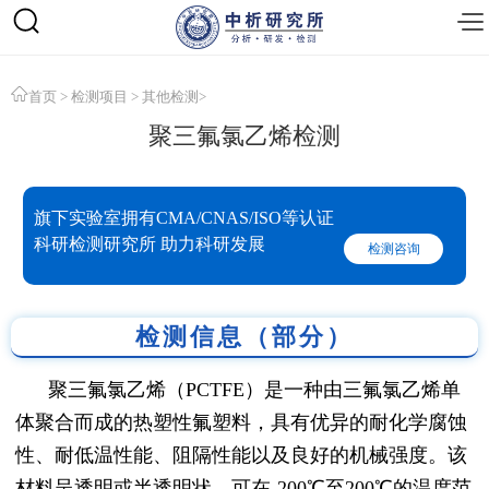
首页
>
检测项目
>
其他检测
>
聚三氟氯乙烯检测
旗下实验室拥有CMA/CNAS/ISO等认证
科研检测研究所 助力科研发展
检测咨询
检测信息（部分）
聚三氟氯乙烯（PCTFE）是一种由三氟氯乙烯单
体聚合而成的热塑性氟塑料，具有优异的耐化学腐蚀
性、耐低温性能、阻隔性能以及良好的机械强度。该
材料呈透明或半透明状，可在-200℃至200℃的温度范