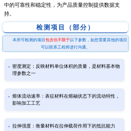
中的可靠性和稳定性，为产品质量控制提供数据支
持。
检测项目（部分）
本所可检测的项目
包含但不限于
以下参数，如您需要其他的项目
可以联系工程师进行沟通。
密度测定：反映材料单位体积的质量，是材料基本物
理参数之一
熔体流动速率：表征材料在熔融状态下的流动特性，
影响加工工艺
拉伸强度：衡量材料在拉伸载荷作用下的抵抗能力