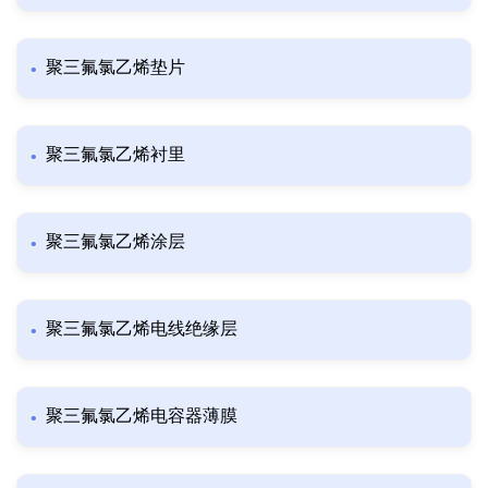
聚三氟氯乙烯垫片
聚三氟氯乙烯衬里
聚三氟氯乙烯涂层
聚三氟氯乙烯电线绝缘层
聚三氟氯乙烯电容器薄膜