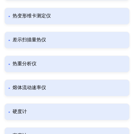
热变形维卡测定仪
差示扫描量热仪
热重分析仪
熔体流动速率仪
硬度计