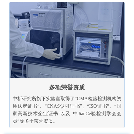
多项荣誉资质
中析研究所旗下实验室取得了“CMA检验检测机构资
质认定证书”、“CNAS认可证书”、“ISO证书”、“国
家高新技术企业证书”以及“中JianCe验检测学会会
员”等多个荣誉资质。