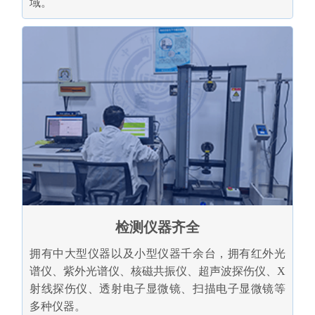
域。
检测仪器齐全
拥有中大型仪器以及小型仪器千余台，拥有红外光
谱仪、紫外光谱仪、核磁共振仪、超声波探伤仪、X
射线探伤仪、透射电子显微镜、扫描电子显微镜等
多种仪器。