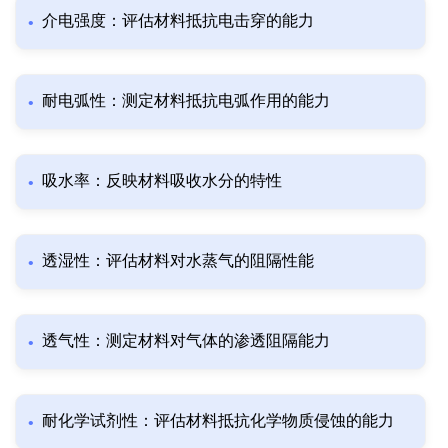
介电强度：评估材料抵抗电击穿的能力
耐电弧性：测定材料抵抗电弧作用的能力
吸水率：反映材料吸收水分的特性
透湿性：评估材料对水蒸气的阻隔性能
透气性：测定材料对气体的渗透阻隔能力
耐化学试剂性：评估材料抵抗化学物质侵蚀的能力