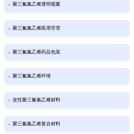
聚三氟氯乙烯透明视窗
聚三氟氯乙烯医用导管
聚三氟氯乙烯药品包装
聚三氟氯乙烯纤维
改性聚三氟氯乙烯材料
聚三氟氯乙烯复合材料