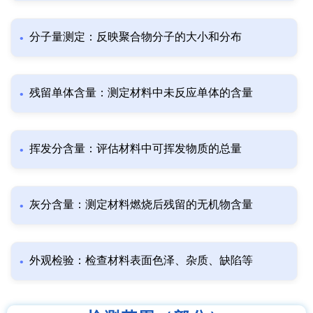
分子量测定：反映聚合物分子的大小和分布
残留单体含量：测定材料中未反应单体的含量
挥发分含量：评估材料中可挥发物质的总量
灰分含量：测定材料燃烧后残留的无机物含量
外观检验：检查材料表面色泽、杂质、缺陷等