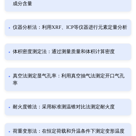
成分含量
仪器分析法：利用XRF、ICP等仪器进行元素定量分析
体积密度测定法：通过测量质量和体积计算密度
真空法测定显气孔率：利用真空抽气法测定开口气孔
率
耐火度锥法：采用标准测温锥对比法测定耐火度
荷重变形法：在恒定荷载和升温条件下测定变形温度