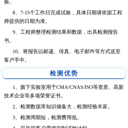
验。
8、7-15个工作日完成试验，具体日期请依据工程
师提供的日期为准。
9、工程师整理检测结果和数据，出具检测报告
书。
10、将报告以邮递、传真、电子邮件等方式送至
客户手中。
检测优势
1、旗下实验室用于CMA/CNAS/ISO等资质、高新
技术企业等多项荣誉证书。
2、检测数据库知识储备大，检测经验丰富。
3、检测周期短，检测费用低。