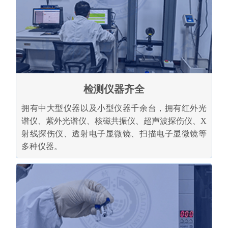
检测仪器齐全
拥有中大型仪器以及小型仪器千余台，拥有红外光
谱仪、紫外光谱仪、核磁共振仪、超声波探伤仪、X
射线探伤仪、透射电子显微镜、扫描电子显微镜等
多种仪器。