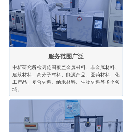
服务范围广泛
中析研究所检测范围覆盖金属材料、非金属材料、
建筑材料、高分子材料、能源产品、医药材料、化
工产品、复合材料、纳米材料、生物材料等多个领
域。