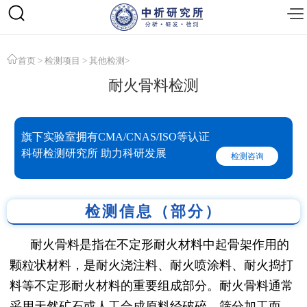
首页
>
检测项目
>
其他检测
>
耐火骨料检测
旗下实验室拥有CMA/CNAS/ISO等认证
科研检测研究所 助力科研发展
检测咨询
检测信息（部分）
耐火骨料是指在不定形耐火材料中起骨架作用的
颗粒状材料，是耐火浇注料、耐火喷涂料、耐火捣打
料等不定形耐火材料的重要组成部分。耐火骨料通常
采用天然矿石或人工合成原料经破碎、筛分加工而