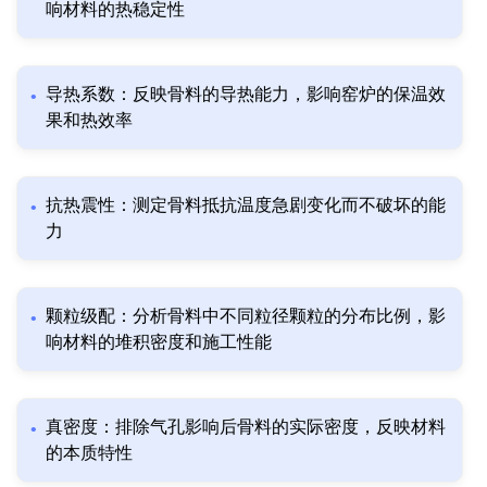
响材料的热稳定性
导热系数：反映骨料的导热能力，影响窑炉的保温效
果和热效率
抗热震性：测定骨料抵抗温度急剧变化而不破坏的能
力
颗粒级配：分析骨料中不同粒径颗粒的分布比例，影
响材料的堆积密度和施工性能
真密度：排除气孔影响后骨料的实际密度，反映材料
的本质特性