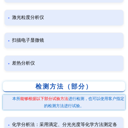
激光粒度分析仪
扫描电子显微镜
差热分析仪
检测方法（部分）
本所
能够根据以下部分试验方法
进行检测，也可以使用客户指定
的检测方法进行试验。
化学分析法：采用滴定、分光光度等化学方法测定各