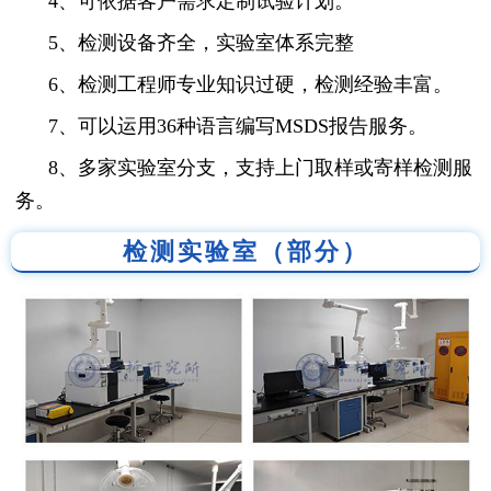
4、可依据客户需求定制试验计划。
5、检测设备齐全，实验室体系完整
6、检测工程师专业知识过硬，检测经验丰富。
7、可以运用36种语言编写MSDS报告服务。
8、多家实验室分支，支持上门取样或寄样检测服
务。
检测实验室（部分）