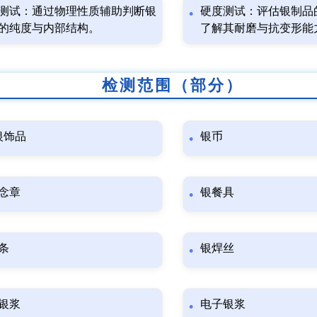
测试：通过物理性质辅助判断银
硬度测试：评估银制品
的纯度与内部结构。
了解其耐磨与抗变形能
检测范围（部分）
5银饰品
银币
念章
银餐具
条
银焊丝
银浆
电子银浆