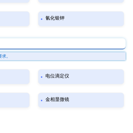
氰化银钾
要求。
电位滴定仪
金相显微镜