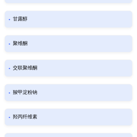
甘露醇
聚维酮
交联聚维酮
羧甲淀粉钠
羟丙纤维素