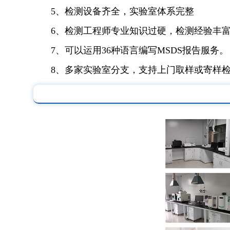
5、检测设备齐全，实验室体系完整
6、检测工程师专业知识过硬，检测经验丰
7、可以运用36种语言编写MSDS报告服务。
8、多家实验室分支，支持上门取样或寄样