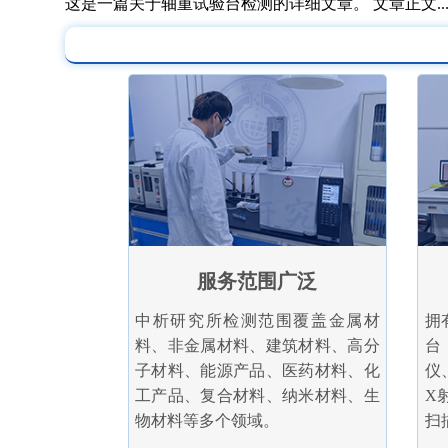
这是一篇关于轴重试验台检测的详细文章。 文章正文..
服务范围广泛
中析研究所检测范围覆盖金属材
拥
料、非金属材料、建筑材料、高分
台
子材料、能源产品、医药材料、化
仪
工产品、复合材料、纳米材料、生
X
物材料等多个领域。
扫