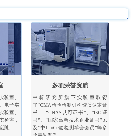
室
多项荣誉资质
实验室、
中析研究所旗下实验室取得
、电子实
了“CMA检验检测机构资质认定证
实验室、
书”、“CNAS认可证书”、“ISO证
实验室，
书”、“国家高新技术企业证书”以
检测。
及“中JianCe验检测学会会员”等多
个荣誉资质。