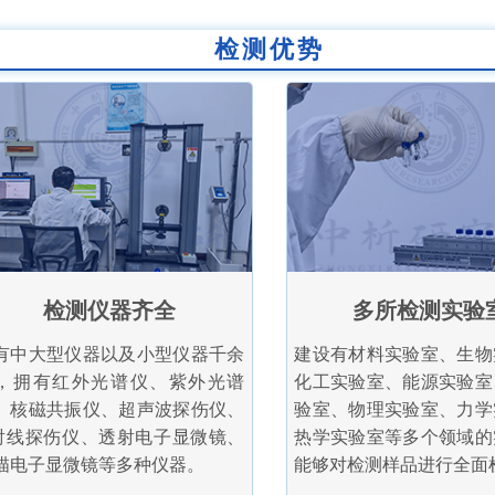
.
检测优势
检测仪器齐全
多所检测实验
有中大型仪器以及小型仪器千余
建设有材料实验室、生物
，拥有红外光谱仪、紫外光谱
化工实验室、能源实验室
、核磁共振仪、超声波探伤仪、
验室、物理实验室、力学
射线探伤仪、透射电子显微镜、
热学实验室等多个领域的
描电子显微镜等多种仪器。
能够对检测样品进行全面