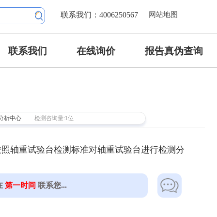
联系我们：4006250567
网站地图
联系我们
在线询价
报告真伪查询
分析中心
检测咨询量:1位
按照轴重试验台检测标准对轴重试验台进行检测分
在
第一时间
联系您...