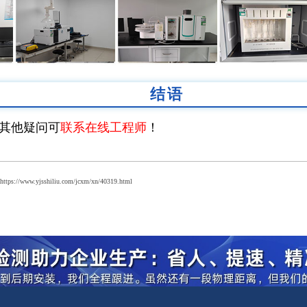
结语
有其他疑问可
联系在线工程师
！
https://www.yjsshiliu.com/jcxm/xn/40319.html