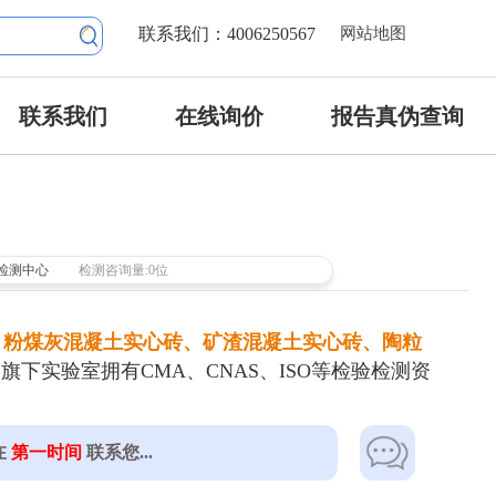
联系我们：4006250567
网站地图
联系我们
在线询价
报告真伪查询
检测中心
检测咨询量:0位
、粉煤灰混凝土实心砖、矿渣混凝土实心砖、陶粒
。旗下实验室拥有CMA、CNAS、ISO等检验检测资
在
第一时间
联系您...