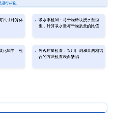
法进行试验。
何尺寸计算体
吸水率检测：将干燥砖块浸水至恒
重，计算吸水量与干燥质量的比值
碳化箱中，检
外观质量检查：采用目测和量测相结
合的方法检查表面缺陷