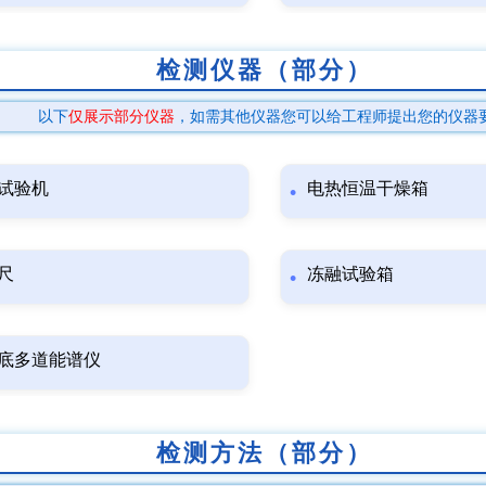
检测仪器（部分）
以下
仅展示部分仪器
，如需其他仪器您可以给工程师提出您的仪器
试验机
电热恒温干燥箱
尺
冻融试验箱
底多道能谱仪
检测方法（部分）