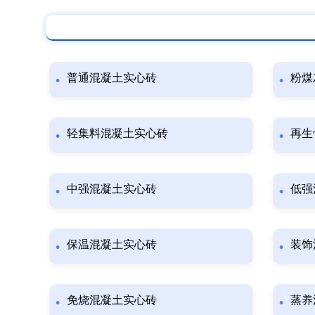
普通混凝土实心砖
粉煤
轻集料混凝土实心砖
再生
中强混凝土实心砖
低强
保温混凝土实心砖
装饰
免烧混凝土实心砖
蒸养