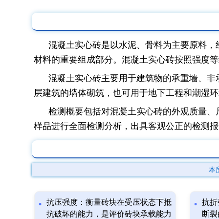
混凝土实心砖是以水泥、骨料为主要原料，
材料的重要组成部分。混凝土实心砖按照强度等级可
混凝土实心砖主要用于建筑物的承重墙、非
层建筑的墙体砌筑，也可用于地下工程和潮湿环
检测概要包括对混凝土实心砖的外观质量、
样品进行全面检测分析，出具客观公正的检测报
本
抗压强度：衡量砖块在受压状态下抵
抗折
抗破坏的能力，是评价砖块承载能力
断裂