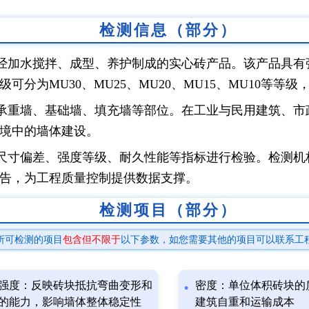
检测信息（部分）
经加水搅拌、成型、养护制成的实心砖产品。该产品具有
分为MU30、MU25、MU20、MU15、MU10等等
承重墙、基础墙、填充墙等部位。在工业与民用建筑、市
境中的墙体建设。
尺寸偏差、强度等级、耐久性能等指标进行检验。检测机
告，为工程质量控制提供数据支撑。
检测项目（部分）
所可检测的项目
包含但不限于
以下参数，如您需要其他的项目可以联系工
强度：反映砖块抵抗弯曲变形和
密度：单位体积砖块的
的能力，影响墙体整体稳定性
建筑自重和运输成本