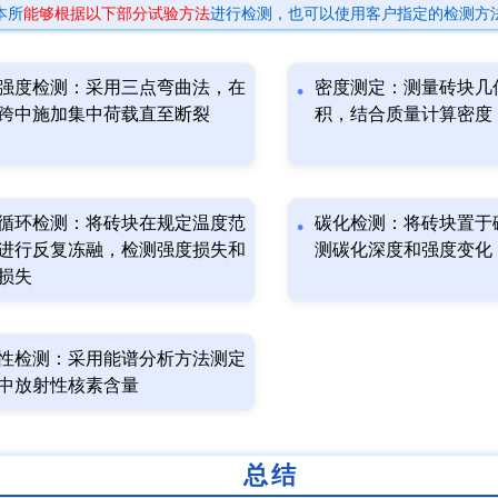
本所
能够根据以下部分试验方法
进行检测，也可以使用客户指定的检测方
强度检测：采用三点弯曲法，在
密度测定：测量砖块几
跨中施加集中荷载直至断裂
积，结合质量计算密度
循环检测：将砖块在规定温度范
碳化检测：将砖块置于
进行反复冻融，检测强度损失和
测碳化深度和强度变化
损失
性检测：采用能谱分析方法测定
中放射性核素含量
总结