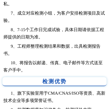
私。
7、成立对应检测小组，为客户安排检测项目及试
验。
8、7-15个工作日完成试验，具体日期请依据工程
师提供的日期为准。
9、工程师整理检测结果和数据，出具检测报告
书。
10、将报告以邮递、传真、电子邮件等方式送至
客户手中。
检测优势
1、旗下实验室用于CMA/CNAS/ISO等资质、高新
技术企业等多项荣誉证书。