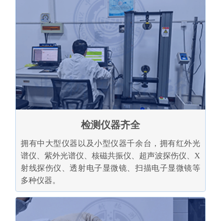
检测仪器齐全
拥有中大型仪器以及小型仪器千余台，拥有红外光
谱仪、紫外光谱仪、核磁共振仪、超声波探伤仪、X
射线探伤仪、透射电子显微镜、扫描电子显微镜等
多种仪器。