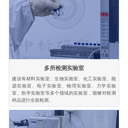
多所检测实验室
建设有材料实验室、生物实验室、化工实验室、能
源实验室、电子实验室、物理实验室、力学实验
室、热学实验室等多个领域的实验室，能够对检测
样品进行全面检测。