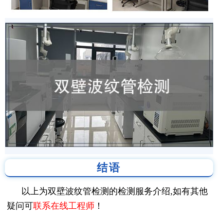
结语
以上为双壁波纹管检测的检测服务介绍,如有其他
疑问可
联系在线工程师
！