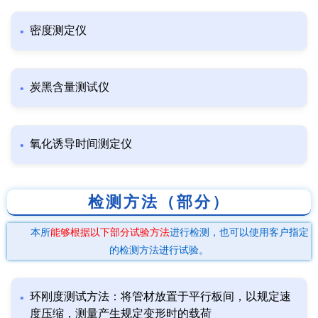
密度测定仪
炭黑含量测试仪
氧化诱导时间测定仪
检测方法（部分）
本所
能够根据以下部分试验方法
进行检测，也可以使用客户指定
的检测方法进行试验。
环刚度测试方法：将管材放置于平行板间，以规定速
度压缩，测量产生规定变形时的载荷