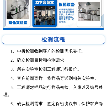
检测流程
1、中析检测收到客户的检测需求委托。
2、确立检测目标和检测需求
3、所在实验室检测工程师进行报价。
4、客户前期寄样，将样品寄送到相关实验室。
5、工程师对样品进行样品初检、入库以及编号处
理。
6、确认检测需求，签定保密协议书，保护客户隐