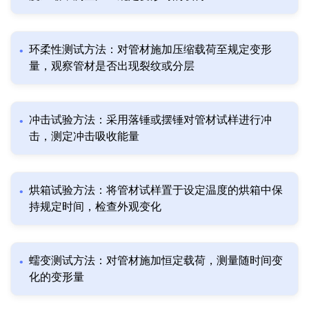
环柔性测试方法：对管材施加压缩载荷至规定变形
量，观察管材是否出现裂纹或分层
冲击试验方法：采用落锤或摆锤对管材试样进行冲
击，测定冲击吸收能量
烘箱试验方法：将管材试样置于设定温度的烘箱中保
持规定时间，检查外观变化
蠕变测试方法：对管材施加恒定载荷，测量随时间变
化的变形量