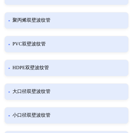
聚丙烯双壁波纹管
PVC双壁波纹管
HDPE双壁波纹管
大口径双壁波纹管
小口径双壁波纹管