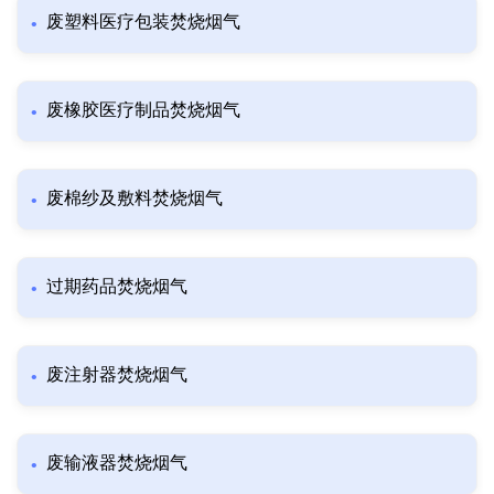
废塑料医疗包装焚烧烟气
废橡胶医疗制品焚烧烟气
废棉纱及敷料焚烧烟气
过期药品焚烧烟气
废注射器焚烧烟气
废输液器焚烧烟气