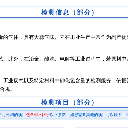
检测信息（部分）
毒的气体，具有大蒜气味。它在工业生产中常作为副产物
艺。此外，在冶金、酸洗、电解等工业过程中，若原料中
、工业废气以及特定材料中砷化氢含量的检测服务，依据
合规。
检测项目（部分）
所可检测的项目
包含但不限于
以下参数，如您需要其他的项目可以联系工