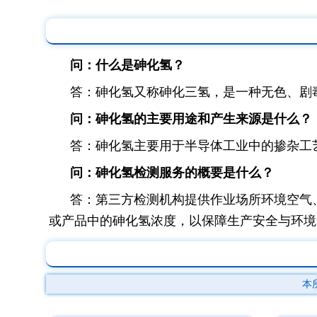
问：什么是砷化氢？
答：砷化氢又称砷化三氢，是一种无色、剧
问：砷化氢的主要用途和产生来源是什么？
答：砷化氢主要用于半导体工业中的掺杂工
问：砷化氢检测服务的概要是什么？
答：第三方检测机构提供作业场所环境空气
或产品中的砷化氢浓度，以保障生产安全与环境
本