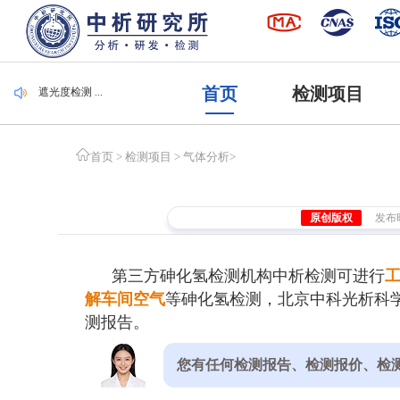
毛刷检测 ...
集装袋检测 ...
潜水服检测 ...
腐植酸检测 ...
遮光度检测 ...
首页
检测项目
毛刷检测 ...
集装袋检测 ...
首页
>
检测项目
>
气体分析
>
原创版权
发布时间
第三方砷化氢检测机构中析检测可进行
解车间空气
等砷化氢检测，北京中科光析科学
测报告。
您有任何检测报告、检测报价、检