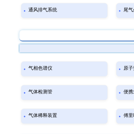
通风排气系统
尾气
气相色谱仪
原子
气体检测管
便携
气体稀释装置
傅里