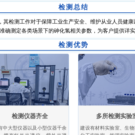
检测总结
，其检测工作对于保障工业生产安全、维护从业人员健康
准确测定各类场景下的砷化氢相关参数，为客户提供详
检测优势
检测仪器齐全
多所检测实验
有中大型仪器以及小型仪器千余
建设有材料实验室、生物