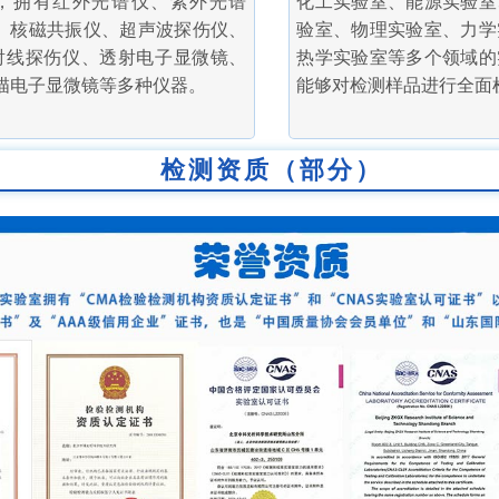
，拥有红外光谱仪、紫外光谱
化工实验室、能源实验室
、核磁共振仪、超声波探伤仪、
验室、物理实验室、力学
射线探伤仪、透射电子显微镜、
热学实验室等多个领域的
描电子显微镜等多种仪器。
能够对检测样品进行全面
检测资质（部分）