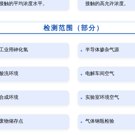
接触的平均浓度水平。
接触的高允许浓度。
检测范围（部分）
工业用砷化氢
半导体掺杂气源
酸洗环境
电解车间空气
合成环境
实验室环境空气
废物储存点
气体钢瓶检验