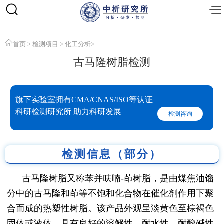
首页
>
检测项目
>
化工分析
>
古马隆树脂检测
旗下实验室拥有CMA/CNAS/ISO等认证
科研检测研究所 助力科研发展
检测咨询
检测信息（部分）
古马隆树脂又称苯并呋喃-茚树脂，是由煤焦油馏
分中的古马隆和茚等不饱和化合物在催化剂作用下聚
合而成的热塑性树脂。该产品外观呈淡黄色至棕褐色
固体或液体，具有良好的溶解性、耐水性、耐酸碱性