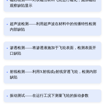
观察缺陷显示
超声波检测——利用超声波在材料中的传播特性检测
内部缺陷
渗透检测——将渗透液施加于飞轮表面，检测表面开
口缺陷
射线检测——利用X射线或γ射线穿透飞轮，检测内部
缺陷
振动测试——在运行工况下测量飞轮的振动参数