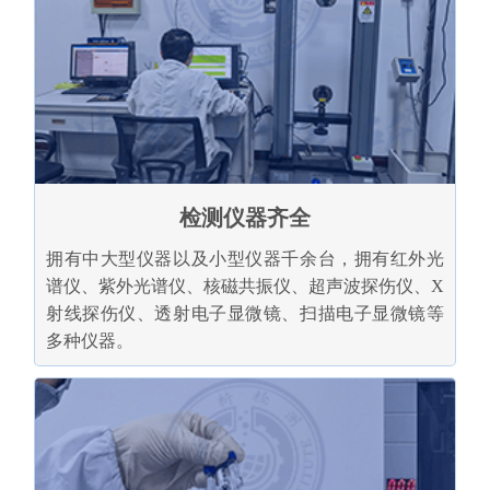
检测仪器齐全
拥有中大型仪器以及小型仪器千余台，拥有红外光
谱仪、紫外光谱仪、核磁共振仪、超声波探伤仪、X
射线探伤仪、透射电子显微镜、扫描电子显微镜等
多种仪器。