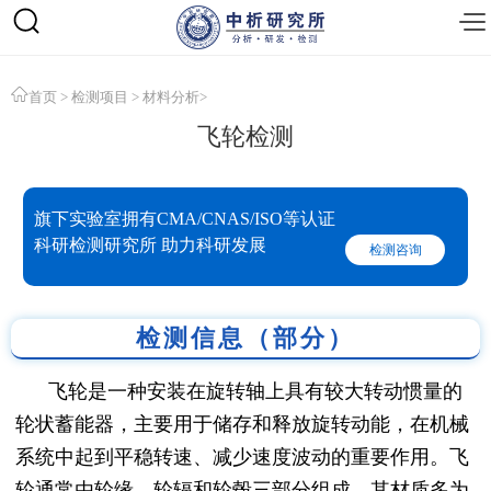
首页
>
检测项目
>
材料分析
>
飞轮检测
旗下实验室拥有CMA/CNAS/ISO等认证
科研检测研究所 助力科研发展
检测咨询
检测信息（部分）
飞轮是一种安装在旋转轴上具有较大转动惯量的
轮状蓄能器，主要用于储存和释放旋转动能，在机械
系统中起到平稳转速、减少速度波动的重要作用。飞
轮通常由轮缘、轮辐和轮毂三部分组成，其材质多为