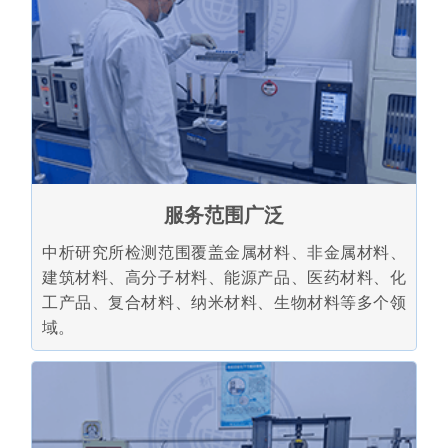
服务范围广泛
中析研究所检测范围覆盖金属材料、非金属材料、
建筑材料、高分子材料、能源产品、医药材料、化
工产品、复合材料、纳米材料、生物材料等多个领
域。