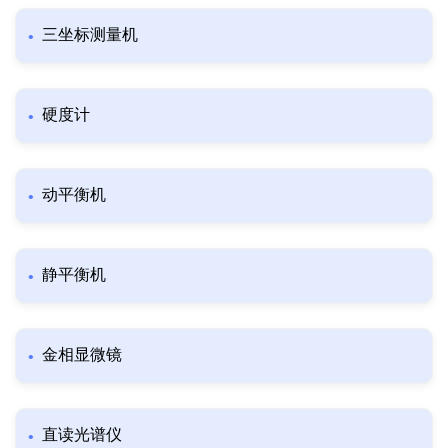
三坐标测量机
硬度计
动平衡机
静平衡机
金相显微镜
直读光谱仪