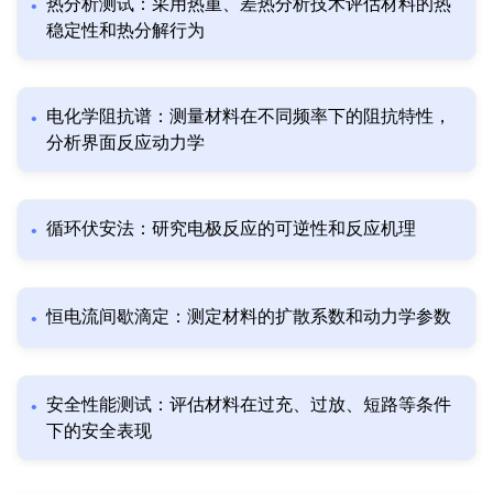
热分析测试：采用热重、差热分析技术评估材料的热
稳定性和热分解行为
电化学阻抗谱：测量材料在不同频率下的阻抗特性，
分析界面反应动力学
循环伏安法：研究电极反应的可逆性和反应机理
恒电流间歇滴定：测定材料的扩散系数和动力学参数
安全性能测试：评估材料在过充、过放、短路等条件
下的安全表现