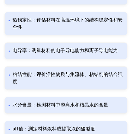
热稳定性：评估材料在高温环境下的结构稳定性和安
全性
电导率：测量材料的电子导电能力和离子导电能力
粘结性能：评价活性物质与集流体、粘结剂的结合强
度
水分含量：检测材料中游离水和结晶水的含量
pH值：测定材料浆料或提取液的酸碱度