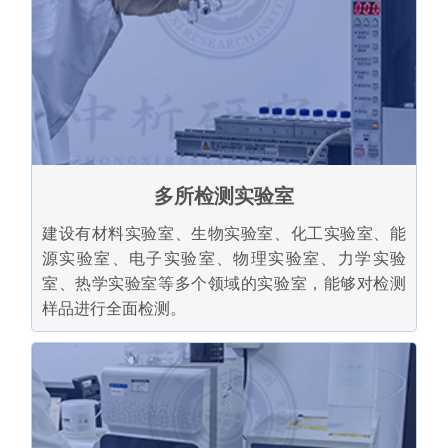
多所检测实验室
建设有材料实验室、生物实验室、化工实验室、能
源实验室、电子实验室、物理实验室、力学实验
室、热学实验室等多个领域的实验室，能够对检测
样品进行全面检测。