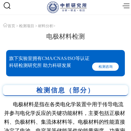
首页
>
检测项目
>
材料分析
>
电极材料检测
旗下实验室拥有CMA/CNAS/ISO等认证
科研检测研究所 助力科研发展
检测咨询
检测信息（部分）
电极材料是指在各类电化学装置中用于传导电流
并参与电化学反应的关键功能材料，主要包括正极材
料、负极材料、集流体材料等。电极材料的性能直接
决定了电池、电容器等储能器件的能量密度、功率密