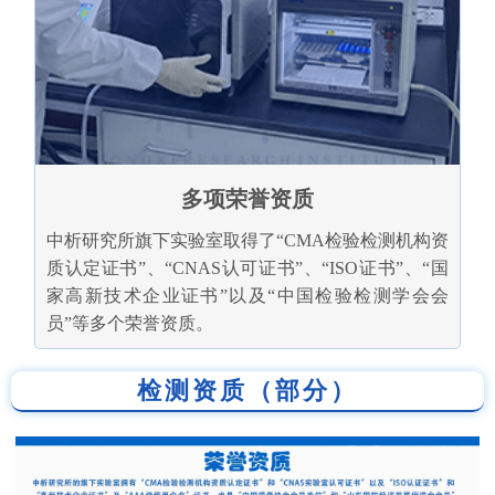
多项荣誉资质
中析研究所旗下实验室取得了“CMA检验检测机构资
质认定证书”、“CNAS认可证书”、“ISO证书”、“国
家高新技术企业证书”以及“中国检验检测学会会
员”等多个荣誉资质。
检测资质（部分）