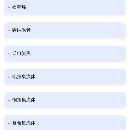
石墨烯
碳纳米管
导电炭黑
铝箔集流体
铜箔集流体
复合集流体