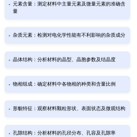
元素含量：测定材料中主量元素及微量元素的准确含
量
杂质元素：检测对电化学性能有不利影响的杂质成分
晶体结构：分析材料的晶型、晶胞参数及结晶度
物相组成：确定材料中各物相的种类和含量比例
形貌特征：观察材料颗粒形状、表面状态及微观结构
孔隙结构：分析材料的孔径分布、孔容及孔隙率