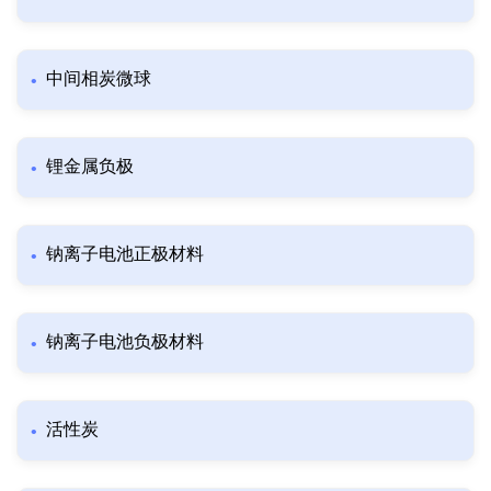
中间相炭微球
锂金属负极
钠离子电池正极材料
钠离子电池负极材料
活性炭