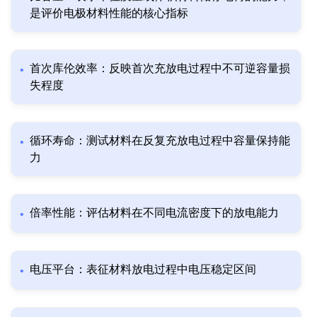
是评价电极材料性能的核心指标
首次库伦效率：反映首次充放电过程中不可逆容量损
失程度
循环寿命：测试材料在反复充放电过程中容量保持能
力
倍率性能：评估材料在不同电流密度下的放电能力
电压平台：表征材料放电过程中电压稳定区间