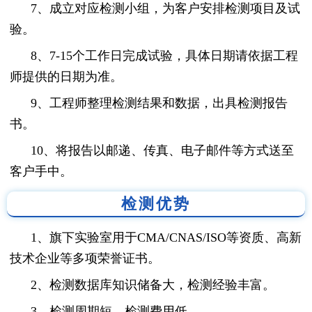
7、成立对应检测小组，为客户安排检测项目及试
验。
8、7-15个工作日完成试验，具体日期请依据工程
师提供的日期为准。
9、工程师整理检测结果和数据，出具检测报告
书。
10、将报告以邮递、传真、电子邮件等方式送至
客户手中。
检测优势
1、旗下实验室用于CMA/CNAS/ISO等资质、高新
技术企业等多项荣誉证书。
2、检测数据库知识储备大，检测经验丰富。
3、检测周期短，检测费用低。