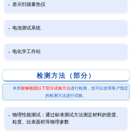
差示扫描量热仪
电池测试系统
电化学工作站
检测方法（部分）
本所
能够根据以下部分试验方法
进行检测，也可以使用客户指定
的检测方法进行试验。
物理性能测试：通过标准测试方法测定材料的密度、
粒度、比表面积等物理参数