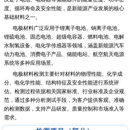
度、循环寿命及安全性能，是新能源产业发展的核心
基础材料之一。
电极材料广泛应用于锂离子电池、钠离子电池、
锂硫电池、固态电池、超级电容器、燃料电池、电解
水制氢设备、电化学传感器等领域，涵盖新能源汽车
动力电池、消费电子产品、储能电站、航空航天电源
系统等多种应用场景。
电极材料检测主要针对材料的物理性能、化学成
分、电化学性能、结构特征及安全性能进行系统评
估。检测过程依据相关国家标准、行业标准及企业规
范，通过多种分析测试手段，为客户提供客观、准确
的检测数据，支持产品研发、质量控制和市场准入等
需求。