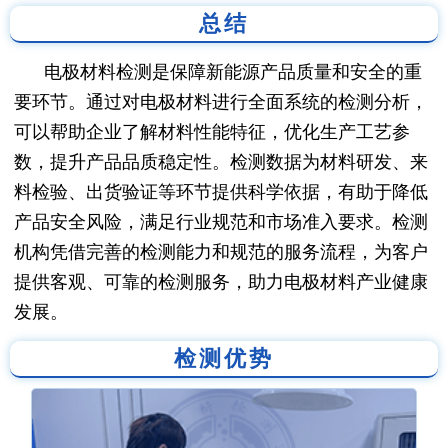
总结
电极材料检测是保障新能源产品质量和安全的重
要环节。通过对电极材料进行全面系统的检测分析，
可以帮助企业了解材料性能特征，优化生产工艺参
数，提升产品品质稳定性。检测数据为材料研发、来
料检验、出货验证等环节提供科学依据，有助于降低
产品安全风险，满足行业规范和市场准入要求。检测
机构凭借完善的检测能力和规范的服务流程，为客户
提供客观、可靠的检测服务，助力电极材料产业健康
发展。
检测优势