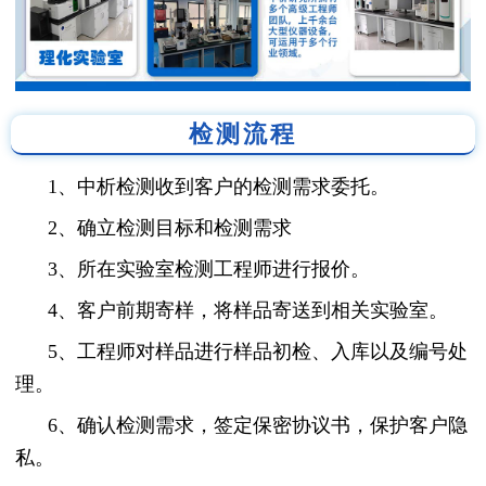
检测流程
1、中析检测收到客户的检测需求委托。
2、确立检测目标和检测需求
3、所在实验室检测工程师进行报价。
4、客户前期寄样，将样品寄送到相关实验室。
5、工程师对样品进行样品初检、入库以及编号处
理。
6、确认检测需求，签定保密协议书，保护客户隐
私。