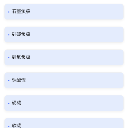
石墨负极
硅碳负极
硅氧负极
钛酸锂
硬碳
软碳