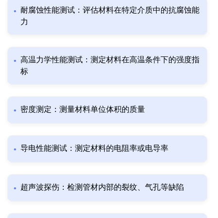
耐腐蚀性能测试：评估材料在特定介质中的抗腐蚀能
力
高温力学性能测试：测定材料在高温条件下的强度指
标
密度测定：测量材料单位体积的质量
导电性能测试：测定材料的电阻率或电导率
超声波探伤：检测管材内部的裂纹、气孔等缺陷