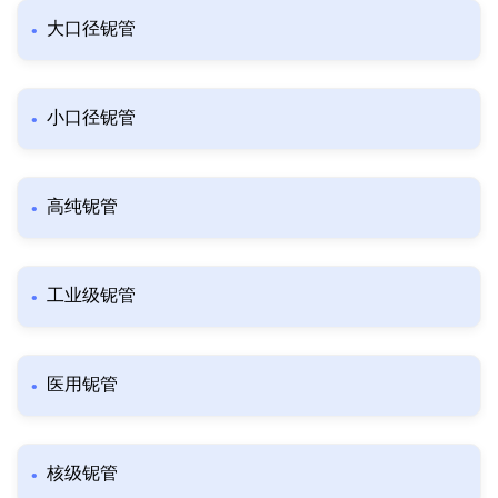
大口径铌管
小口径铌管
高纯铌管
工业级铌管
医用铌管
核级铌管