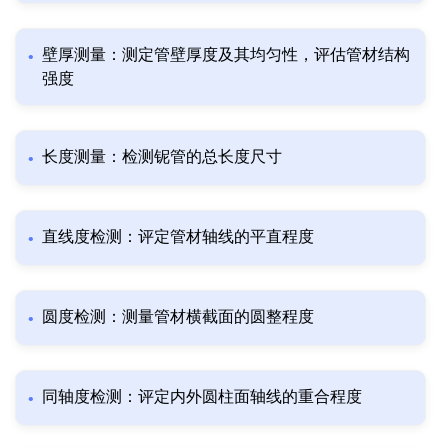
壁厚测量：测定管壁厚度及其均匀性，评估管材结构
强度
长度测量：检测铌管的总长度尺寸
直线度检测：评定管材轴线的平直程度
圆度检测：测量管材横截面的圆整程度
同轴度检测：评定内外圆柱面轴线的重合程度