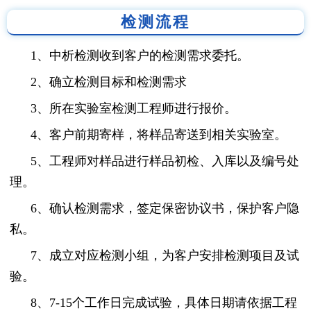
检测流程
1、中析检测收到客户的检测需求委托。
2、确立检测目标和检测需求
3、所在实验室检测工程师进行报价。
4、客户前期寄样，将样品寄送到相关实验室。
5、工程师对样品进行样品初检、入库以及编号处
理。
6、确认检测需求，签定保密协议书，保护客户隐
私。
7、成立对应检测小组，为客户安排检测项目及试
验。
8、7-15个工作日完成试验，具体日期请依据工程