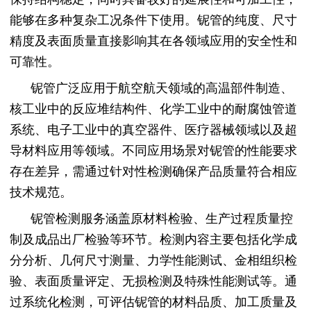
能够在多种复杂工况条件下使用。铌管的纯度、尺寸
精度及表面质量直接影响其在各领域应用的安全性和
可靠性。
铌管广泛应用于航空航天领域的高温部件制造、
核工业中的反应堆结构件、化学工业中的耐腐蚀管道
系统、电子工业中的真空器件、医疗器械领域以及超
导材料应用等领域。不同应用场景对铌管的性能要求
存在差异，需通过针对性检测确保产品质量符合相应
技术规范。
铌管检测服务涵盖原材料检验、生产过程质量控
制及成品出厂检验等环节。检测内容主要包括化学成
分分析、几何尺寸测量、力学性能测试、金相组织检
验、表面质量评定、无损检测及特殊性能测试等。通
过系统化检测，可评估铌管的材料品质、加工质量及