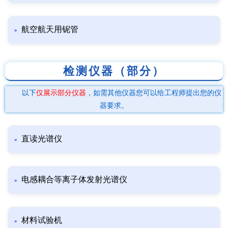
航空航天用铌管
检测仪器（部分）
以下
仅展示部分仪器
，如需其他仪器您可以给工程师提出您的仪
器要求。
直读光谱仪
电感耦合等离子体发射光谱仪
材料试验机