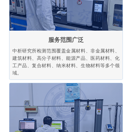
服务范围广泛
中析研究所检测范围覆盖金属材料、非金属材料、
建筑材料、高分子材料、能源产品、医药材料、化
工产品、复合材料、纳米材料、生物材料等多个领
域。