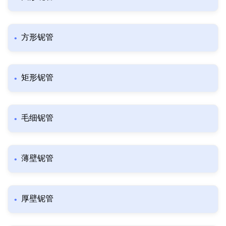
方形铌管
矩形铌管
毛细铌管
薄壁铌管
厚壁铌管