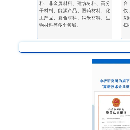
料、非金属材料、建筑材料、高分
台
子材料、能源产品、医药材料、化
仪
工产品、复合材料、纳米材料、生
X
物材料等多个领域。
扫