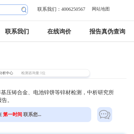
联系我们：4006250567
网站地图
联系我们
在线询价
报告真伪查询
分析中心
检测咨询量:1位
锌基压铸合金、电池锌饼等锌材检测，中析研究所
报告。
在
第一时间
联系您...