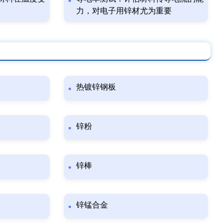
力，对电子用锌材尤为重要
热镀锌钢板
锌粉
锌棒
锌锰合金