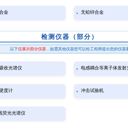
合金
无铅锌合金
检测仪器（部分）
以下
仅展示部分仪器
，如需其他仪器您可以给工程师提出您的仪器
吸收光谱仪
电感耦合等离子体发射
硬度计
冲击试验机
线荧光光谱仪