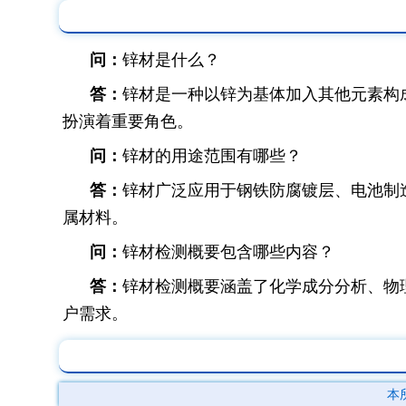
问：
锌材是什么？
答：
锌材是一种以锌为基体加入其他元素构
扮演着重要角色。
问：
锌材的用途范围有哪些？
答：
锌材广泛应用于钢铁防腐镀层、电池制
属材料。
问：
锌材检测概要包含哪些内容？
答：
锌材检测概要涵盖了化学成分分析、物
户需求。
本