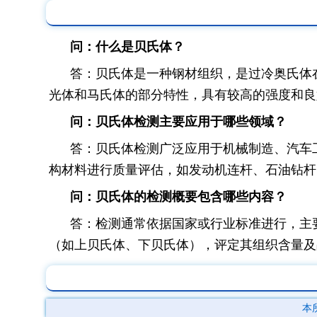
问：什么是贝氏体？
答：贝氏体是一种钢材组织，是过冷奥氏体在
光体和马氏体的部分特性，具有较高的强度和良
问：贝氏体检测主要应用于哪些领域？
答：贝氏体检测广泛应用于机械制造、汽车
构材料进行质量评估，如发动机连杆、石油钻杆
问：贝氏体的检测概要包含哪些内容？
答：检测通常依据国家或行业标准进行，主
（如上贝氏体、下贝氏体），评定其组织含量及
本