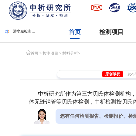
集装袋检测 ...
毛刷检测 ...
遮光度检测 ...
腐植酸检测 ...
潜水服检测 ...
首页
检测项目
集装袋检测 ...
毛刷检测 ...
首页
>
检测项目
>
材料分析
>
原创版权
发布时间
中析研究所作为第三方贝氏体检测机构
体无缝钢管等贝氏体检测，中析检测按贝氏体
您有任何检测报告、检测报价、检