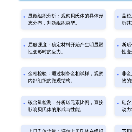
显微组织分析：观察贝氏体的具体形
晶粒
态分布，判断组织类型。
析其
屈服强度：确定材料开始产生明显塑
断后
性变形时的应力。
性变
金相检验：通过制备金相试样，观察
非金
内部组织的微观结构。
物的
碳含量检测：分析碳元素比例，直接
硅含
影响贝氏体的形成与性能。
动力
上贝氏体含量：评估上贝氏体在组织
下贝