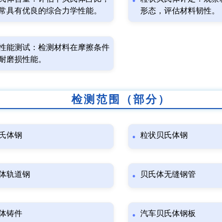
常具有优良的综合力学性能。
形态，评估材料韧性。
性能测试：检测材料在摩擦条件
耐磨损性能。
检测范围（部分）
氏体钢
粒状贝氏体钢
体轨道钢
贝氏体无缝钢管
体铸件
汽车贝氏体钢板