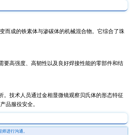
却转变而成的铁素体与渗碳体的机械混合物。它综合了珠
需要高强度、高韧性以及良好焊接性能的零部件和结
析。技术人员通过金相显微镜观察贝氏体的形态特征
保产品服役安全。
程师进行沟通。