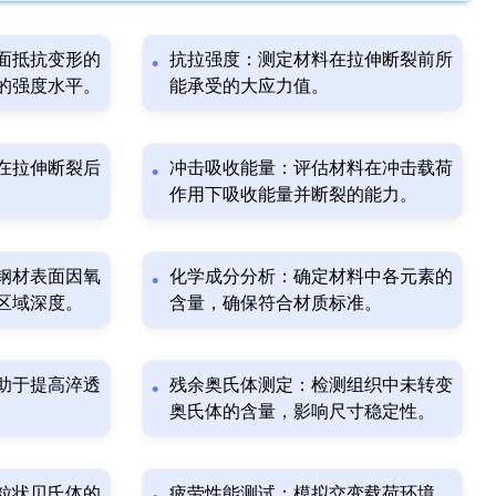
面抵抗变形的
抗拉强度：测定材料在拉伸断裂前所
的强度水平。
能承受的大应力值。
在拉伸断裂后
冲击吸收能量：评估材料在冲击载荷
作用下吸收能量并断裂的能力。
钢材表面因氧
化学成分分析：确定材料中各元素的
区域深度。
含量，确保符合材质标准。
助于提高淬透
残余奥氏体测定：检测组织中未转变
奥氏体的含量，影响尺寸稳定性。
粒状贝氏体的
疲劳性能测试：模拟交变载荷环境，