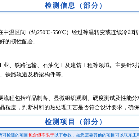
检测信息（部分）
中温区间（约250℃-550℃）经过等温转变或连续冷
好的韧性配合。
工业、铁路运输、石油化工及建筑工程等领域。主要针对
、铁路轨道及桥梁构件等。
要流程包括样品制备、显微组织观测、硬度测试及性能分
晶粒度，判断材料的热处理工艺是否符合设计要求，确
检测项目（部分）
所可检测的项目
包含但不限于
以下参数，如您需要其他的项目可以联系工