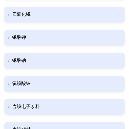
四氧化锇
锇酸钾
锇酸钠
氯锇酸铵
含锇电子浆料