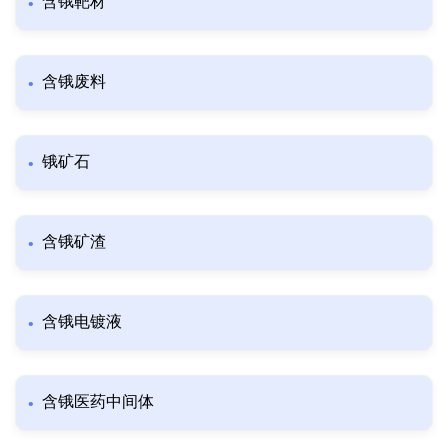
含锇靶材
含锇废料
锇矿石
含锇矿渣
含锇电镀液
含锇医药中间体