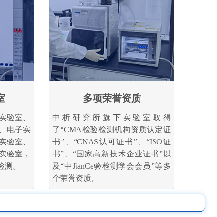
室
多项荣誉资质
实验室、
中析研究所旗下实验室取得
、电子实
了“CMA检验检测机构资质认定证
实验室、
书”、“CNAS认可证书”、“ISO证
实验室，
书”、“国家高新技术企业证书”以
检测。
及“中JianCe验检测学会会员”等多
个荣誉资质。