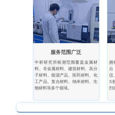
服务范围广泛
中析研究所检测范围覆盖金属材
拥
料、非金属材料、建筑材料、高分
台
子材料、能源产品、医药材料、化
仪
工产品、复合材料、纳米材料、生
X
物材料等多个领域。
扫