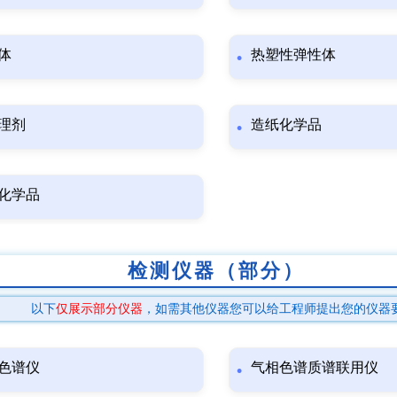
体
热塑性弹性体
理剂
造纸化学品
化学品
检测仪器（部分）
以下
仅展示部分仪器
，如需其他仪器您可以给工程师提出您的仪器
色谱仪
气相色谱质谱联用仪