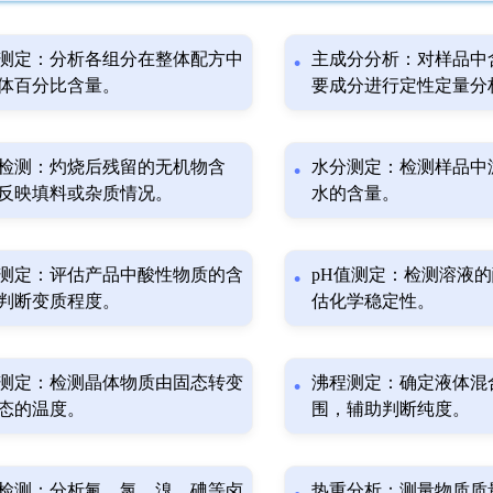
测定：分析各组分在整体配方中
主成分分析：对样品中
体百分比含量。
要成分进行定性定量分
检测：灼烧后残留的无机物含
水分测定：检测样品中
反映填料或杂质情况。
水的含量。
测定：评估产品中酸性物质的含
pH值测定：检测溶液
判断变质程度。
估化学稳定性。
测定：检测晶体物质由固态转变
沸程测定：确定液体混
态的温度。
围，辅助判断纯度。
检测：分析氟、氯、溴、碘等卤
热重分析：测量物质质