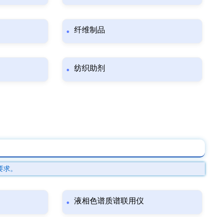
纤维制品
纺织助剂
要求。
液相色谱质谱联用仪