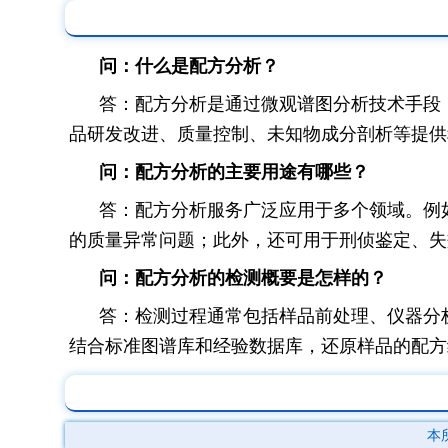
问：什么是配方分析？
答：配方分析是通过微观谱图分析技术手段
品研发改进、质量控制、未知物成分剖析等提供
问：配方分析的主要用途有哪些？
答：配方分析服务广泛应用于多个领域。例
的质量异常问题；此外，还可用于刑侦鉴定、失
问：配方分析的检测概要是怎样的？
答：检测过程通常包括样品前处理、仪器分
结合标准图谱库和经验数据库，还原样品的配方
本