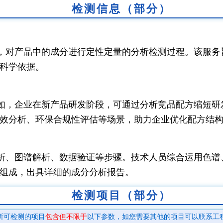
检测信息（部分）
，对产品中的成分进行定性定量的分析检测过程。该服务
科学依据。
如，企业在新产品研发阶段，可通过分析竞品配方缩短研
效分析、环保合规性评估等场景，助力企业优化配方结
析、图谱解析、数据验证等步骤。技术人员综合运用色谱
组成，出具详细的成分分析报告。
检测项目（部分）
所可检测的项目
包含但不限于
以下参数，如您需要其他的项目可以联系工