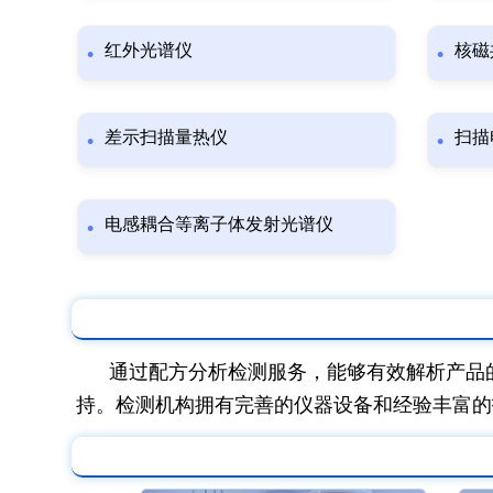
红外光谱仪
核磁
差示扫描量热仪
扫描
电感耦合等离子体发射光谱仪
通过配方分析检测服务，能够有效解析产品
持。检测机构拥有完善的仪器设备和经验丰富的