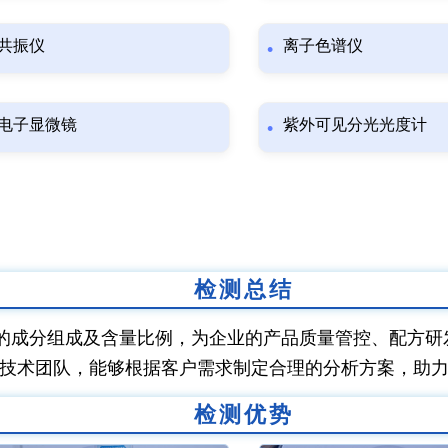
共振仪
离子色谱仪
电子显微镜
紫外可见分光光度计
检测总结
的成分组成及含量比例，为企业的产品质量管控、配方研
技术团队，能够根据客户需求制定合理的分析方案，助
检测优势