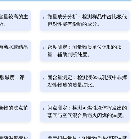
含量较高的主
微量成分分析：检测样品中占比极低
析。
但对性能有影响的成分。
游离水或结晶
密度测定：测量物质单位体积的质
量，辅助判断纯度。
的酸碱度，评
固含量测定：检测液体或乳液中非挥
发性物质的质量占比。
合物的沸点范
闪点测定：检测可燃性液体挥发出的
蒸气与空气混合后遇火闪燃的温度。
量随温度变化
差示扫描量热：测量物质热流随温度