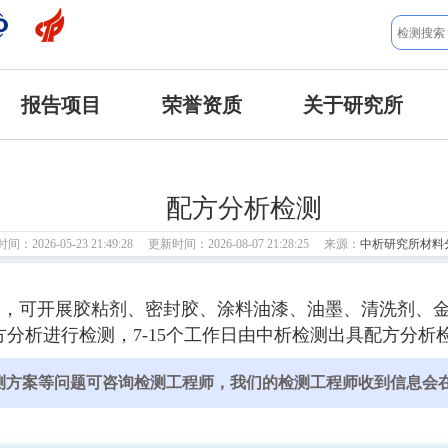
报告项目
荣誉资质
关于研究所
配方分析检测
：2026-05-23 21:49:28 更新时间：2026-08-07 21:28:25 来源：
中析研究所材料
构，可开展胶粘剂、密封胶、涂料油漆、油墨、清洗剂、
分析进行检测，7-15个工作日由中析检测出具配方分析
测方案等问题可咨询检测工程师，我们的检测工程师收到信息会