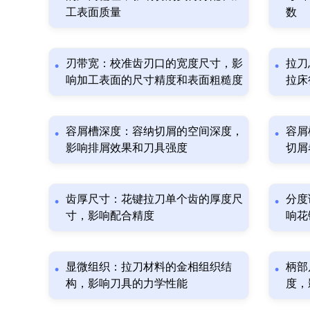
工表面质量
数
刃带宽：校准齿刃口的宽度尺寸，影
拉刀
响加工表面的尺寸精度和表面粗糙度
拉床
容屑槽深度：容纳切屑的空间深度，
容屑
影响排屑效果和刀具强度
切屑
齿厚尺寸：花键拉刀单个齿的厚度尺
分度
寸，影响配合精度
响花
显微组织：拉刀材料的金相组织结
柄部
构，影响刀具的力学性能
度，