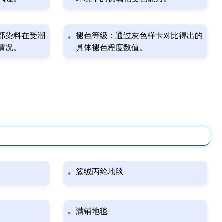
部染料在受潮
褪色等级：通过灰色样卡对比得出的
情况。
具体褪色程度数值。
簇绒丙纶地毯
满铺地毯