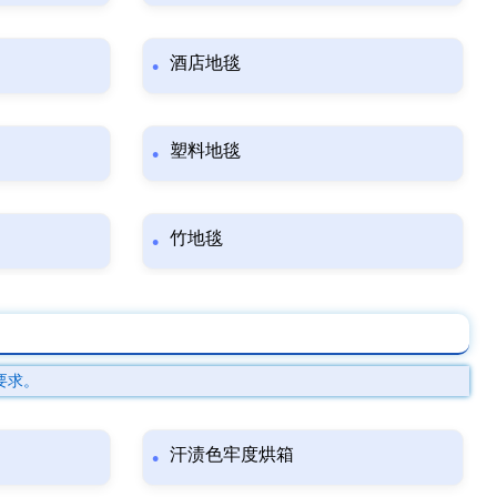
酒店地毯
塑料地毯
竹地毯
要求。
汗渍色牢度烘箱