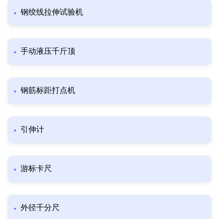
钢绞线拉伸试验机
手动液压千斤顶
钢筋标距打点机
引伸计
游标卡尺
外径千分尺