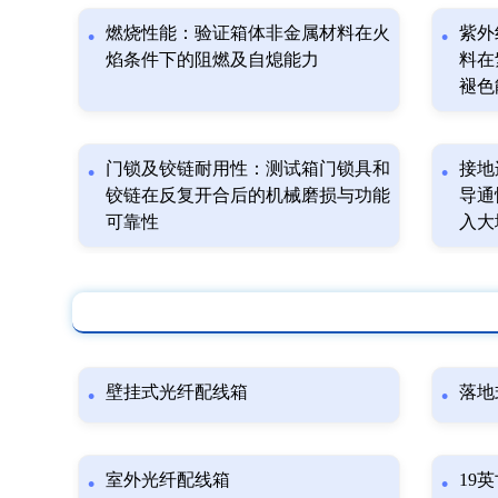
燃烧性能：验证箱体非金属材料在火
紫外
焰条件下的阻燃及自熄能力
料在
褪色
门锁及铰链耐用性：测试箱门锁具和
接地
铰链在反复开合后的机械磨损与功能
导通
可靠性
入大
壁挂式光纤配线箱
落地
室外光纤配线箱
19