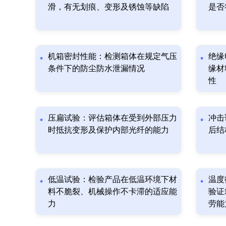
滑，有无划痕、变形及锈蚀等缺陷
是否
机箱密封性能：检测箱体在规定气压
绝缘
条件下的防尘防水泄漏情况
缘材
性
压扁试验：评估箱体在受到外部压力
冲击
时抵抗变形及保护内部光纤的能力
后结
低温试验：检验产品在低温环境下材
温度
料不脆裂、机械操作不卡滞的适应能
验证
力
劳能