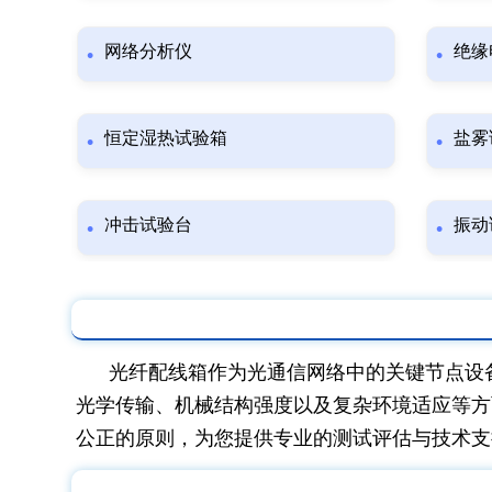
网络分析仪
绝缘
恒定湿热试验箱
盐雾
冲击试验台
振动
光纤配线箱作为光通信网络中的关键节点设
光学传输、机械结构强度以及复杂环境适应等方
公正的原则，为您提供专业的测试评估与技术支