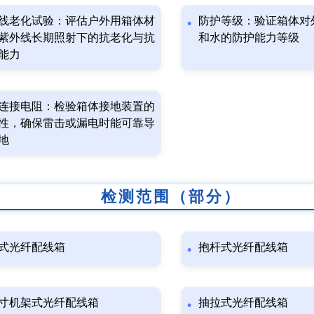
线老化试验：评估户外用箱体材
防护等级：验证箱体对
紫外线长期照射下的抗老化与抗
和水的防护能力等级
能力
连接电阻：检验箱体接地装置的
性，确保雷击或漏电时能可靠导
地
检测范围（部分）
式光纤配线箱
抱杆式光纤配线箱
英寸机架式光纤配线箱
抽拉式光纤配线箱