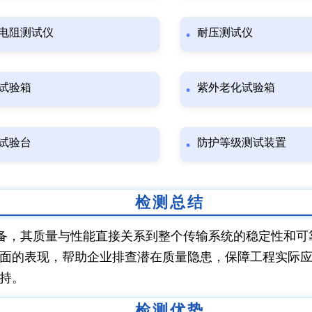
电阻测试仪
耐压测试仪
试验箱
紫外老化试验箱
试验台
防护等级测试装置
检测总结
备，其质量与性能直接关系到整个传输系统的稳定性和可
面的表现，帮助企业排查潜在质量隐患，保障工程实际
持。
检测优势