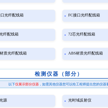
接口光纤配线箱
FC接口光纤配线箱
芯光纤配线箱
72芯光纤配线箱
C材质光纤配线箱
ABS材质光纤配线箱
检测仪器（部分）
以下
仅展示部分仪器
，如需其他仪器您可以给工程师提出您的仪器
光源
光时域反射仪