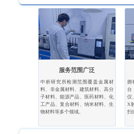
服务范围广泛
中析研究所检测范围覆盖金属材
拥
料、非金属材料、建筑材料、高分
台
子材料、能源产品、医药材料、化
仪
工产品、复合材料、纳米材料、生
X
物材料等多个领域。
扫