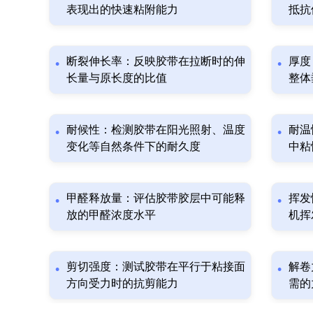
表现出的快速粘附能力
抵抗
断裂伸长率：反映胶带在拉断时的伸
厚度
长量与原长度的比值
整体
耐候性：检测胶带在阳光照射、温度
耐温
变化等自然条件下的耐久度
中粘
甲醛释放量：评估胶带胶层中可能释
挥发
放的甲醛浓度水平
机挥
剪切强度：测试胶带在平行于粘接面
解卷
方向受力时的抗剪能力
需的