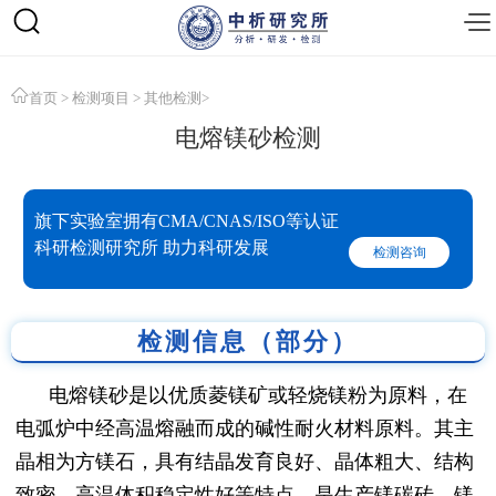
首页
>
检测项目
>
其他检测
>
电熔镁砂检测
旗下实验室拥有CMA/CNAS/ISO等认证
科研检测研究所 助力科研发展
检测咨询
检测信息（部分）
电熔镁砂是以优质菱镁矿或轻烧镁粉为原料，在
电弧炉中经高温熔融而成的碱性耐火材料原料。其主
晶相为方镁石，具有结晶发育良好、晶体粗大、结构
致密、高温体积稳定性好等特点，是生产镁碳砖、镁